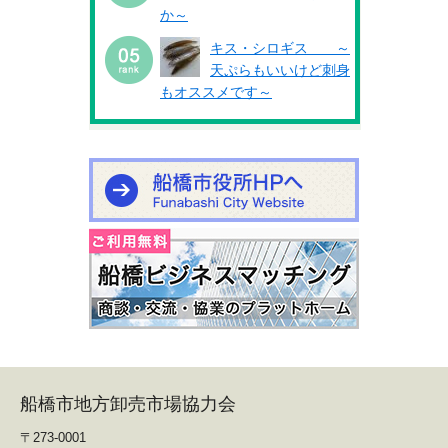
か～
キス・シロギス ～
天ぷらもいいけど刺身
もオススメです～
船橋市地方卸売市場協力会
〒273-0001