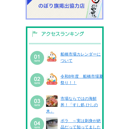
船橋市場カレンダーに
ついて
令和8年度 船橋市場夏
祭り！！
市場ならではの海鮮
丼！「すし処 ひしの
木」
ボラ ～実は刺身が絶
品だって知ってました