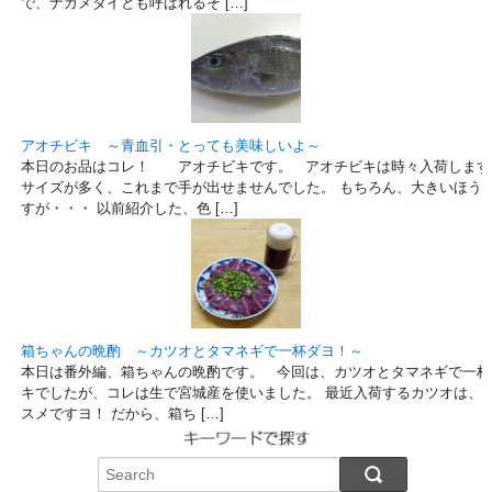
で、ナガメダイとも呼ばれるそ […]
アオチビキ ～青血引・とっても美味しいよ～
本日のお品はコレ！ アオチビキです。 アオチビキは時々入荷します
サイズが多く、これまで手が出せませんでした。 もちろん、大きいほう
すが・・・ 以前紹介した、色 […]
箱ちゃんの晩酌 ～カツオとタマネギで一杯ダヨ！～
本日は番外編、箱ちゃんの晩酌です。 今回は、カツオとタマネギで一杯
キでしたが、コレは生で宮城産を使いました。 最近入荷するカツオは、
スメですヨ！ だから、箱ち […]