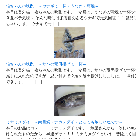
箱ちゃんの晩酌 ～ウナギで一杯・うなぎ・蒲焼～
本日は番外編、箱ちゃんの晩酌です。 今回は、うなぎの蒲焼で一杯やり
き夏バテ気味～ そんな時には栄養価のあるウナギで元気回復！！ 贅沢に
ちゃいます。 ウナギで元 […]
箱ちゃんの晩酌 ～サバの竜田揚げで一杯～
本日は番外編、箱ちゃんの晩酌です。 今回は、サバの竜田揚げで一杯や
尾手に入れたのですが、思い付きで２尾を竜田揚げにしました。 味付け
できます。 […]
ミナミメダイ ～南目鯛・ナガメダイ・とっても珍しい魚です～
本日のお品はコレ！ ミナミメダイです。 魚屋さんから「珍しい魚が
けられたものだから、早速ゲット！！ ミナミメダイという、普段よく目