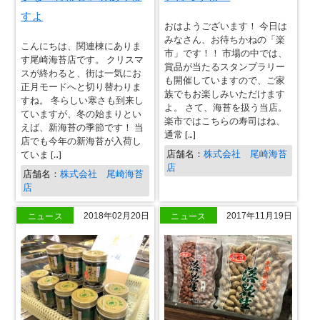
すよ
おはようございます！ 今日は
みなさん、お待ちかねの「楽
こんにちは、関連棟にありま
市」です！！ 市場の中では、
す尾崎海苔店です。 クリスマ
賞品が当たるスタンプラリー
スが終わると、街は一気にお
も開催していますので、ご家
正月モードへと切り替わりま
族でもお楽しみいただけます
すね。 冬らしい寒さも到来し
よ。 さて、海苔を扱う当店。
ていますが、冬の始まりとい
楽市ではこちらの寿司はね、
えば、新海苔の季節です！ 当
通常 […]
店でも今年の新海苔が入荷し
店舗名：
株式会社 尾崎海苔
ていま […]
店
店舗名：
株式会社 尾崎海苔
店
ニュース
ニュース
2018年02月20日
2017年11月19日