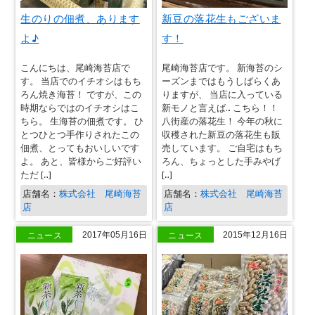
生のりの佃煮、あります
新豆の落花生もございま
よ♪
す！
こんにちは、尾崎海苔店で
尾崎海苔店です。 新海苔のシ
す。 当店でのイチオシはもち
ーズンまではもうしばらくあ
ろん焼き海苔！ ですが、この
りますが、 当店に入っている
時期ならではのイチオシはこ
新モノと言えば… こちら！！
ちら。 生海苔の佃煮です。 ひ
八街産の落花生！ 今年の秋に
とつひとつ手作りされたこの
収穫された新豆の落花生も販
佃煮、とってもおいしいです
売しています。 ご自宅はもち
よ。 あと、皆様からご好評い
ろん、ちょっとした手みやげ
ただ […]
[…]
店舗名：
株式会社 尾崎海苔
店舗名：
株式会社 尾崎海苔
店
店
ニュース
ニュース
2017年05月16日
2015年12月16日