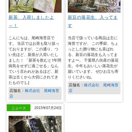
新茶、入荷しましたよ
新豆の落花生、入ってま
～！
す
こんにちは、尾崎海苔店で
当店で扱っている商品は主に
す。 当店ではお茶も取り扱っ
海苔ですが、 この季節、ちょ
ておりますが、この通り、つ
っとした贈り物にも喜ばれ
い先ほど、新茶が入荷いたし
る、新豆の落花生も入ってま
ました！ 「新茶を飲むと1年間
すよ〜。 千葉県八街産の落花
病気をせずに過ごせる」なん
生。今年もおいしい落花生が
ていう言われがあるほど、新
届いています。 ぜひお立ち寄
茶は古くから大切にされてき
りくださいね。
たもので […]
店舗名：
株式会社 尾崎海苔
店舗名：
株式会社 尾崎海苔
店
店
ニュース
2015年07月24日