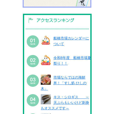
船橋市場カレンダーに
ついて
令和8年度 船橋市場夏
祭り！！
市場ならではの海鮮
丼！「すし処 ひしの
木」
キス・シロギス ～
天ぷらもいいけど刺身
もオススメです～