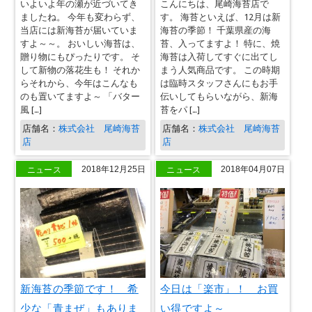
いよいよ年の瀬が近づいてき
こんにちは、尾崎海苔店で
ましたね。 今年も変わらず、
す。 海苔といえば、12月は新
当店には新海苔が届いていま
海苔の季節！ 千葉県産の海
すよ～～。 おいしい海苔は、
苔、入ってますよ！ 特に、焼
贈り物にもぴったりです。 そ
海苔は入荷してすぐに出てし
して新物の落花生も！ それか
まう人気商品です。 この時期
らそれから、今年はこんなも
は臨時スタッフさんにもお手
のも置いてますよ～ 「バター
伝いしてもらいながら、新海
風 […]
苔をパ […]
店舗名：
株式会社 尾崎海苔
店舗名：
株式会社 尾崎海苔
店
店
ニュース
ニュース
2018年12月25日
2018年04月07日
新海苔の季節です！ 希
今日は「楽市」！ お買
少な「青まぜ」もありま
い得ですよ～