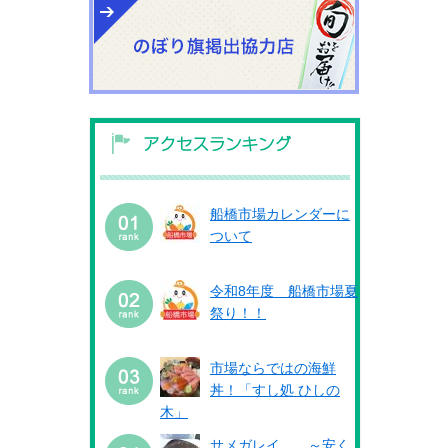
船橋市場カレンダーに
ついて
令和8年度 船橋市場夏
祭り！！
市場ならではの海鮮
丼！「すし処 ひしの
木」
サメガレイ ～安く