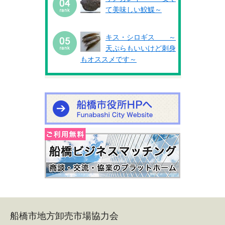
て美味しい鮫鰈～
キス・シロギス ～
天ぷらもいいけど刺身
もオススメです～
船橋市地方卸売市場協力会