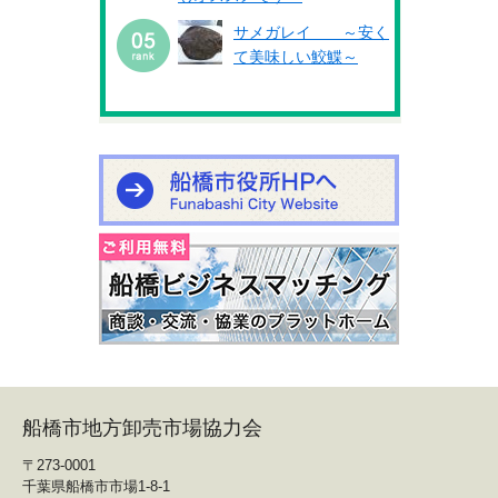
サメガレイ ～安く
て美味しい鮫鰈～
船橋市地方卸売市場協力会
〒273-0001
千葉県船橋市市場1-8-1