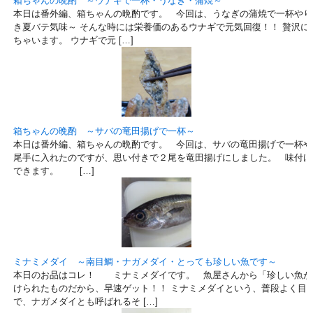
箱ちゃんの晩酌 ～ウナギで一杯・うなぎ・蒲焼～
本日は番外編、箱ちゃんの晩酌です。 今回は、うなぎの蒲焼で一杯やり
き夏バテ気味～ そんな時には栄養価のあるウナギで元気回復！！ 贅沢に
ちゃいます。 ウナギで元 […]
箱ちゃんの晩酌 ～サバの竜田揚げで一杯～
本日は番外編、箱ちゃんの晩酌です。 今回は、サバの竜田揚げで一杯や
尾手に入れたのですが、思い付きで２尾を竜田揚げにしました。 味付け
できます。 […]
ミナミメダイ ～南目鯛・ナガメダイ・とっても珍しい魚です～
本日のお品はコレ！ ミナミメダイです。 魚屋さんから「珍しい魚が
けられたものだから、早速ゲット！！ ミナミメダイという、普段よく目
で、ナガメダイとも呼ばれるそ […]