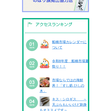
船橋市場カレンダーに
ついて
令和8年度 船橋市場夏
祭り！！
市場ならではの海鮮
丼！「すし処 ひしの
木」
キス・シロギス ～
天ぷらもいいけど刺身
もオススメです～