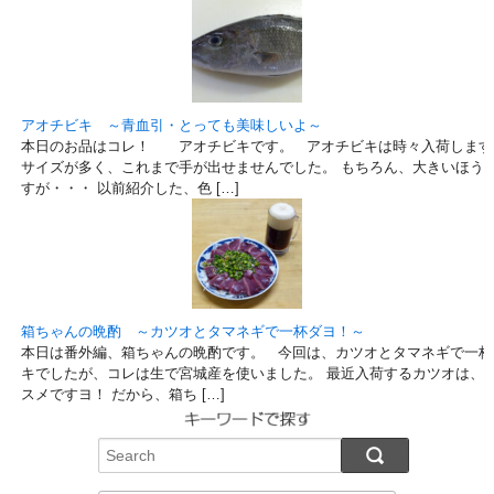
アオチビキ ～青血引・とっても美味しいよ～
本日のお品はコレ！ アオチビキです。 アオチビキは時々入荷します
サイズが多く、これまで手が出せませんでした。 もちろん、大きいほう
すが・・・ 以前紹介した、色 […]
箱ちゃんの晩酌 ～カツオとタマネギで一杯ダヨ！～
本日は番外編、箱ちゃんの晩酌です。 今回は、カツオとタマネギで一杯
キでしたが、コレは生で宮城産を使いました。 最近入荷するカツオは、
スメですヨ！ だから、箱ち […]