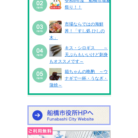
令和8年度 船橋市場夏
祭り！！
市場ならではの海鮮
丼！「すし処 ひしの
木」
キス・シロギス ～
天ぷらもいいけど刺身
もオススメです～
箱ちゃんの晩酌 ～ウ
ナギで一杯・うなぎ・
蒲焼～