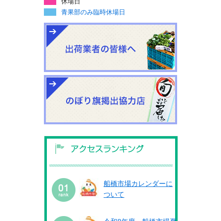
休場日
青果部のみ臨時休場日
船橋市場カレンダーに
ついて