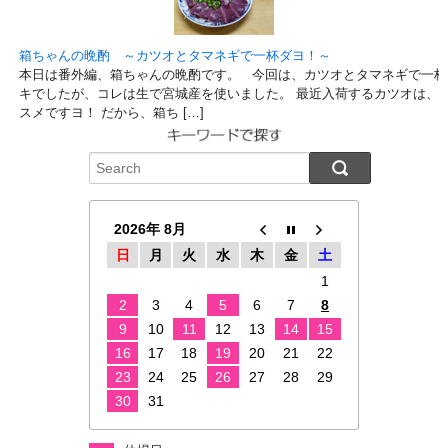
箱ちゃんの晩酌 ～カツオとタマネギで一杯ダヨ！～
本日は番外編、箱ちゃんの晩酌です。 今回は、カツオとタマネギで一杯
キでしたが、コレは生で宮城産を使いました。 最近入荷するカツオは、
スメですヨ！ だから、箱ち […]
2026年 8月
日
月
火
水
木
金
土
1
2
3
4
5
6
7
8
9
10
11
12
13
14
15
16
17
18
19
20
21
22
23
24
25
26
27
28
29
30
31