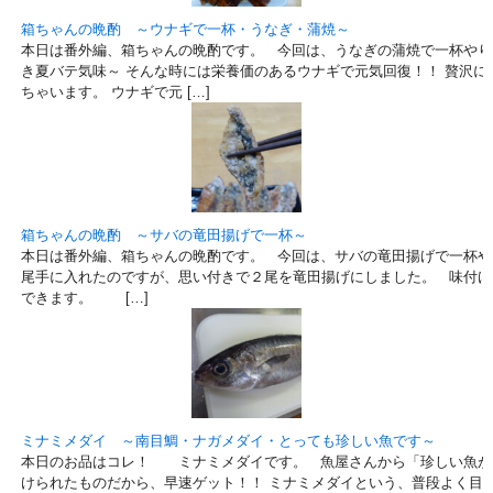
箱ちゃんの晩酌 ～ウナギで一杯・うなぎ・蒲焼～
本日は番外編、箱ちゃんの晩酌です。 今回は、うなぎの蒲焼で一杯やり
き夏バテ気味～ そんな時には栄養価のあるウナギで元気回復！！ 贅沢に
ちゃいます。 ウナギで元 […]
箱ちゃんの晩酌 ～サバの竜田揚げで一杯～
本日は番外編、箱ちゃんの晩酌です。 今回は、サバの竜田揚げで一杯や
尾手に入れたのですが、思い付きで２尾を竜田揚げにしました。 味付け
できます。 […]
ミナミメダイ ～南目鯛・ナガメダイ・とっても珍しい魚です～
本日のお品はコレ！ ミナミメダイです。 魚屋さんから「珍しい魚が
けられたものだから、早速ゲット！！ ミナミメダイという、普段よく目