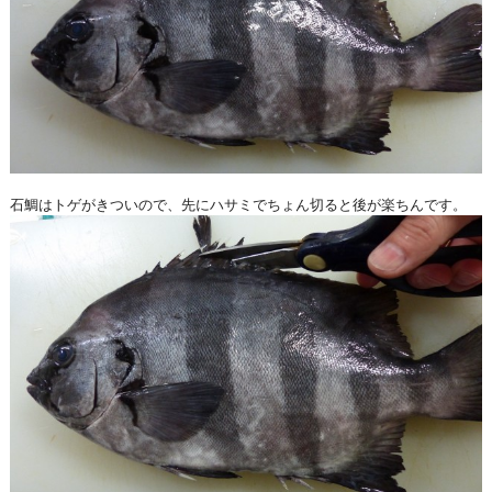
石鯛はトゲがきついので、先にハサミでちょん切ると後が楽ちんです。