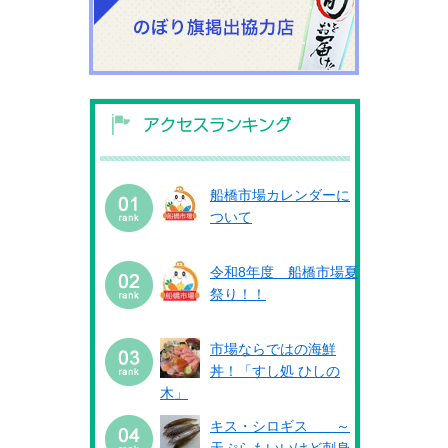
船橋市場カレンダーに
ついて
令和8年度 船橋市場夏
祭り！！
市場ならではの海鮮
丼！「すし処 ひしの
木」
キス・シロギス ～