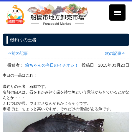
磯釣りの王者
<<前の記事
次の記事>>
投稿者：
箱ちゃんの今日のイチオシ！
投稿日：2015年03月23日
本日の一品はこれ！
磯釣りの王者 石鯛です。
名前の由来は、石をもかみ砕く歯を持つ魚という意味からきているとかな
んとか・・・
ふじつぼや貝、ウミガメなんかもかじるそうです。
市場では、ちょっと高いですが、それだけの価値がある魚です。