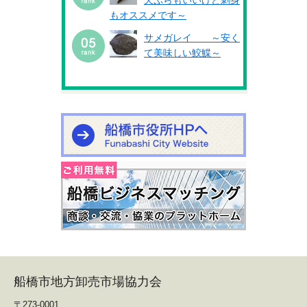
天ぷらもいいけど刺身
もオススメです～
サメガレイ ～安く
て美味しい鮫鰈～
船橋市地方卸売市場協力会
〒273-0001