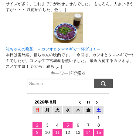
サイズが多く、これまで手が出せませんでした。 もちろん、大きいほう
すが・・・ 以前紹介した、色 […]
箱ちゃんの晩酌 ～カツオとタマネギで一杯ダヨ！～
本日は番外編、箱ちゃんの晩酌です。 今回は、カツオとタマネギで一杯
キでしたが、コレは生で宮城産を使いました。 最近入荷するカツオは、
スメですヨ！ だから、箱ち […]
2026年 8月
日
月
火
水
木
金
土
1
2
3
4
5
6
7
8
9
10
11
12
13
14
15