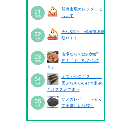
船橋市場カレンダーに
ついて
令和8年度 船橋市場夏
祭り！！
市場ならではの海鮮
丼！「すし処 ひしの
木」
キス・シロギス ～
天ぷらもいいけど刺身
もオススメです～
サメガレイ ～安く
て美味しい鮫鰈～