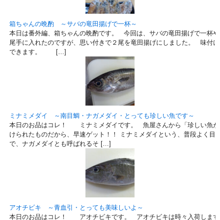
箱ちゃんの晩酌 ～サバの竜田揚げで一杯～
本日は番外編、箱ちゃんの晩酌です。 今回は、サバの竜田揚げで一杯や
尾手に入れたのですが、思い付きで２尾を竜田揚げにしました。 味付け
できます。 […]
ミナミメダイ ～南目鯛・ナガメダイ・とっても珍しい魚です～
本日のお品はコレ！ ミナミメダイです。 魚屋さんから「珍しい魚が
けられたものだから、早速ゲット！！ ミナミメダイという、普段よく目
で、ナガメダイとも呼ばれるそ […]
アオチビキ ～青血引・とっても美味しいよ～
本日のお品はコレ！ アオチビキです。 アオチビキは時々入荷します