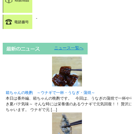
-
ニュース一覧へ
箱ちゃんの晩酌 ～ウナギで一杯・うなぎ・蒲焼～
本日は番外編、箱ちゃんの晩酌です。 今回は、うなぎの蒲焼で一杯やり
き夏バテ気味～ そんな時には栄養価のあるウナギで元気回復！！ 贅沢に
ちゃいます。 ウナギで元 […]