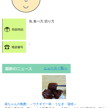
魚,食べ方,切り方
-
ニュース一覧へ
箱ちゃんの晩酌 ～ウナギで一杯・うなぎ・蒲焼～