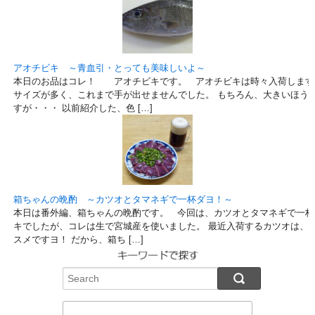
アオチビキ ～青血引・とっても美味しいよ～
本日のお品はコレ！ アオチビキです。 アオチビキは時々入荷します
サイズが多く、これまで手が出せませんでした。 もちろん、大きいほう
すが・・・ 以前紹介した、色 […]
箱ちゃんの晩酌 ～カツオとタマネギで一杯ダヨ！～
本日は番外編、箱ちゃんの晩酌です。 今回は、カツオとタマネギで一杯
キでしたが、コレは生で宮城産を使いました。 最近入荷するカツオは、
スメですヨ！ だから、箱ち […]