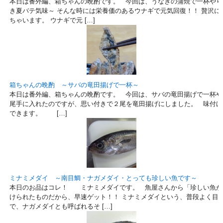
本日は番外編、箱ちゃんの晩酌です。 今回は、うなぎの蒲焼で一杯やり
き夏バテ気味～ そんな時には栄養価のあるウナギで元気回復！！ 贅沢に
ちゃいます。 ウナギで元 […]
箱ちゃんの晩酌 ～サバの竜田揚げで一杯～
本日は番外編、箱ちゃんの晩酌です。 今回は、サバの竜田揚げで一杯や
尾手に入れたのですが、思い付きで２尾を竜田揚げにしました。 味付け
できます。 […]
ミナミメダイ ～南目鯛・ナガメダイ・とっても珍しい魚です～
本日のお品はコレ！ ミナミメダイです。 魚屋さんから「珍しい魚が
けられたものだから、早速ゲット！！ ミナミメダイという、普段よく目
で、ナガメダイとも呼ばれるそ […]