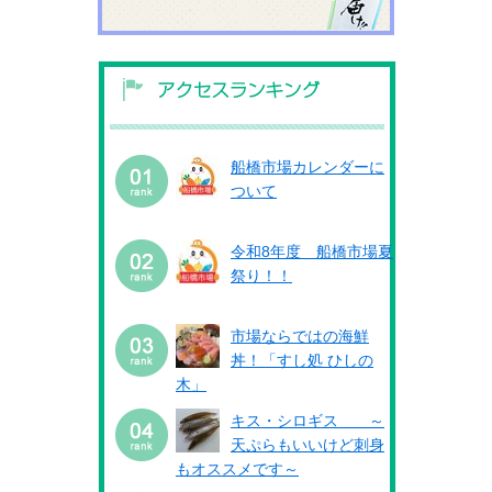
船橋市場カレンダーに
ついて
令和8年度 船橋市場夏
祭り！！
市場ならではの海鮮
丼！「すし処 ひしの
木」
キス・シロギス ～
天ぷらもいいけど刺身
もオススメです～