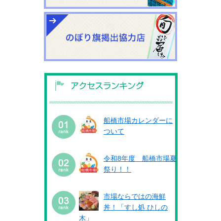
船橋市場カレンダーに
ついて
令和8年度 船橋市場夏
祭り！！
市場ならではの海鮮
丼！「すし処 ひしの
木」