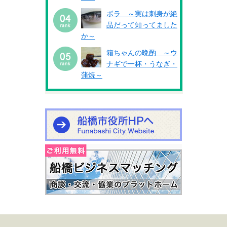
ボラ ～実は刺身が絶
品だって知ってました
か～
箱ちゃんの晩酌 ～ウ
ナギで一杯・うなぎ・
蒲焼～