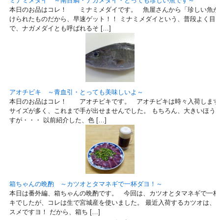
ミナミメダイ ～南目鯛・ナガメダイ・とっても珍しい魚です～
本日のお品はコレ！ ミナミメダイです。 魚屋さんから「珍しい魚が
けられたものだから、早速ゲット！！ ミナミメダイという、普段よく目
で、ナガメダイとも呼ばれるそ […]
アオチビキ ～青血引・とっても美味しいよ～
本日のお品はコレ！ アオチビキです。 アオチビキは時々入荷します
サイズが多く、これまで手が出せませんでした。 もちろん、大きいほう
すが・・・ 以前紹介した、色 […]
箱ちゃんの晩酌 ～カツオとタマネギで一杯ダヨ！～
本日は番外編、箱ちゃんの晩酌です。 今回は、カツオとタマネギで一杯
キでしたが、コレは生で宮城産を使いました。 最近入荷するカツオは、
スメですヨ！ だから、箱ち […]