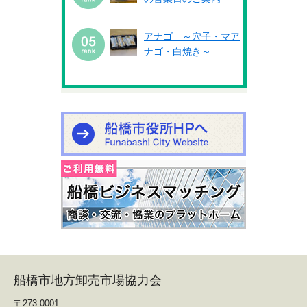
アナゴ ～穴子・マア
ナゴ・白焼き～
船橋市地方卸売市場協力会
〒273-0001