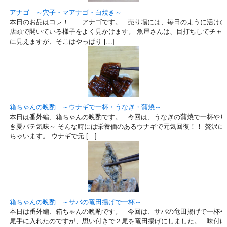
アナゴ ～穴子・マアナゴ・白焼き～
本日のお品はコレ！ アナゴです。 売り場には、毎日のように活けの
店頭で開いている様子をよく見かけます。 魚屋さんは、目打ちしてチャ
に見えますが、そこはやっぱり […]
箱ちゃんの晩酌 ～ウナギで一杯・うなぎ・蒲焼～
本日は番外編、箱ちゃんの晩酌です。 今回は、うなぎの蒲焼で一杯やり
き夏バテ気味～ そんな時には栄養価のあるウナギで元気回復！！ 贅沢に
ちゃいます。 ウナギで元 […]
箱ちゃんの晩酌 ～サバの竜田揚げで一杯～
本日は番外編、箱ちゃんの晩酌です。 今回は、サバの竜田揚げで一杯や
尾手に入れたのですが、思い付きで２尾を竜田揚げにしました。 味付け