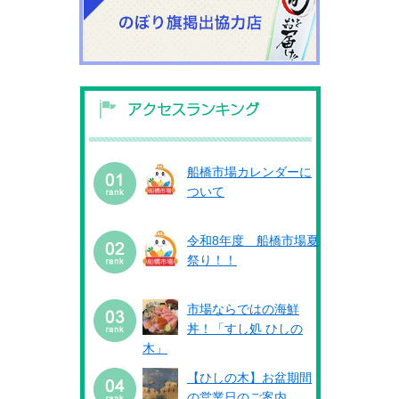
船橋市場カレンダーに
ついて
令和8年度 船橋市場夏
祭り！！
市場ならではの海鮮
丼！「すし処 ひしの
木」
【ひしの木】お盆期間
の営業日のご案内