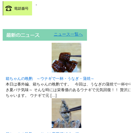
-
ニュース一覧へ
箱ちゃんの晩酌 ～ウナギで一杯・うなぎ・蒲焼～
本日は番外編、箱ちゃんの晩酌です。 今回は、うなぎの蒲焼で一杯やり
き夏バテ気味～ そんな時には栄養価のあるウナギで元気回復！！ 贅沢に
ちゃいます。 ウナギで元 […]