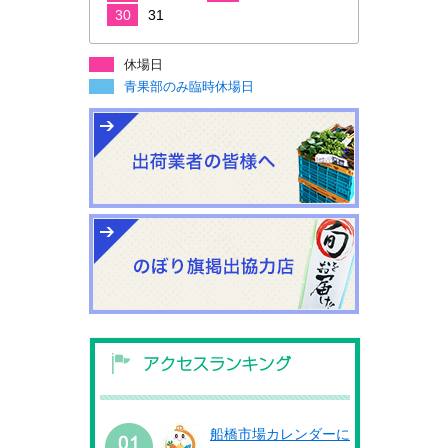
30
31
休場日
青果部のみ臨時休場日
船橋市場カレンダーに