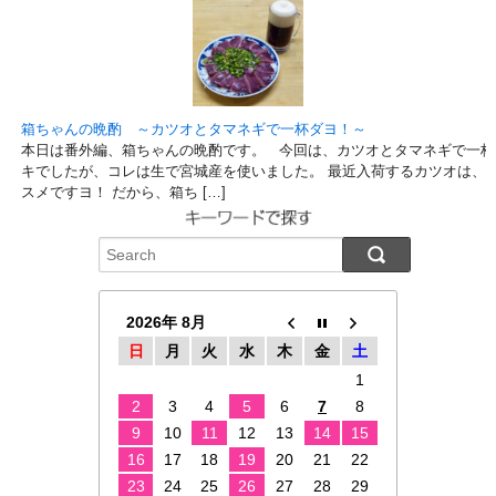
箱ちゃんの晩酌 ～カツオとタマネギで一杯ダヨ！～
本日は番外編、箱ちゃんの晩酌です。 今回は、カツオとタマネギで一杯
キでしたが、コレは生で宮城産を使いました。 最近入荷するカツオは、
スメですヨ！ だから、箱ち […]
2026年 8月
日
月
火
水
木
金
土
1
2
3
4
5
6
7
8
9
10
11
12
13
14
15
16
17
18
19
20
21
22
23
24
25
26
27
28
29