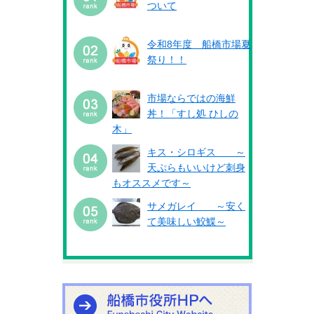
ついて
令和8年度 船橋市場夏
祭り！！
市場ならではの海鮮
丼！「すし処 ひしの
木」
キス・シロギス ～
天ぷらもいいけど刺身
もオススメです～
サメガレイ ～安く
て美味しい鮫鰈～