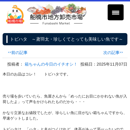
トビハタ ～鳶羽太・珍しくてとっても美味しい魚です～
<<前の記事
次の記事>>
投稿者：
箱ちゃんの今日のイチオシ！
投稿日：2025年11月07日
本日のお品はコレ！ トビハタです。
売り場を歩いていたら、魚屋さんから「めったにお目にかかれない魚が入
荷したよ」って声をかけられたものだから・・・
かなり立派なお値段でしたが、珍らしい魚に目がない箱ちゃんですから、
早速ゲットしました。
トビハタは、「ハタ」と名がつくけれど、体高があって平べったいので、