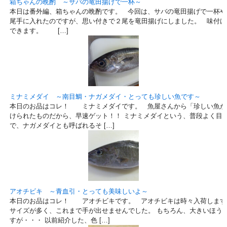
箱ちゃんの晩酌 ～サバの竜田揚げで一杯～
本日は番外編、箱ちゃんの晩酌です。 今回は、サバの竜田揚げで一杯や
尾手に入れたのですが、思い付きで２尾を竜田揚げにしました。 味付け
できます。 […]
ミナミメダイ ～南目鯛・ナガメダイ・とっても珍しい魚です～
本日のお品はコレ！ ミナミメダイです。 魚屋さんから「珍しい魚が
けられたものだから、早速ゲット！！ ミナミメダイという、普段よく目
で、ナガメダイとも呼ばれるそ […]
アオチビキ ～青血引・とっても美味しいよ～
本日のお品はコレ！ アオチビキです。 アオチビキは時々入荷します
サイズが多く、これまで手が出せませんでした。 もちろん、大きいほう
すが・・・ 以前紹介した、色 […]