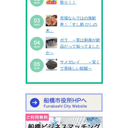
祭り！！
市場ならではの海鮮
丼！「すし処 ひしの
木」
ボラ ～実は刺身が絶
品だって知ってました
か～
サメガレイ ～安く
て美味しい鮫鰈～