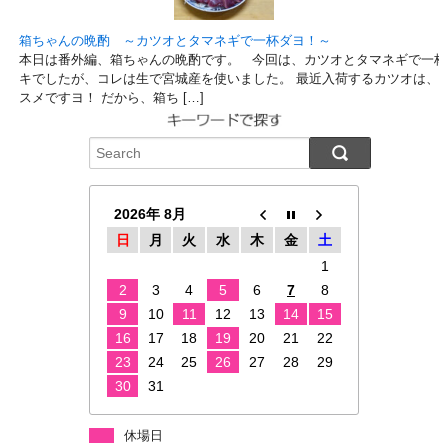
箱ちゃんの晩酌 ～カツオとタマネギで一杯ダヨ！～
本日は番外編、箱ちゃんの晩酌です。 今回は、カツオとタマネギで一杯
キでしたが、コレは生で宮城産を使いました。 最近入荷するカツオは、
スメですヨ！ だから、箱ち […]
2026年 8月
日
月
火
水
木
金
土
1
2
3
4
5
6
7
8
9
10
11
12
13
14
15
16
17
18
19
20
21
22
23
24
25
26
27
28
29
30
31
休場日