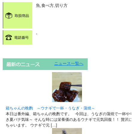
魚,食べ方,切り方
-
ニュース一覧へ
箱ちゃんの晩酌 ～ウナギで一杯・うなぎ・蒲焼～
本日は番外編、箱ちゃんの晩酌です。 今回は、うなぎの蒲焼で一杯やり
き夏バテ気味～ そんな時には栄養価のあるウナギで元気回復！！ 贅沢に
ちゃいます。 ウナギで元 […]