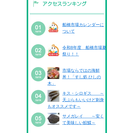
船橋市場カレンダーに
ついて
令和8年度 船橋市場夏
祭り！！
市場ならではの海鮮
丼！「すし処 ひしの
木」
キス・シロギス ～
天ぷらもいいけど刺身
もオススメです～
サメガレイ ～安く
て美味しい鮫鰈～