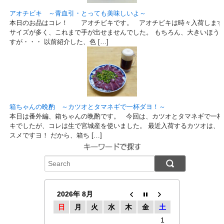
アオチビキ ～青血引・とっても美味しいよ～
本日のお品はコレ！ アオチビキです。 アオチビキは時々入荷します
サイズが多く、これまで手が出せませんでした。 もちろん、大きいほう
すが・・・ 以前紹介した、色 […]
箱ちゃんの晩酌 ～カツオとタマネギで一杯ダヨ！～
本日は番外編、箱ちゃんの晩酌です。 今回は、カツオとタマネギで一杯
キでしたが、コレは生で宮城産を使いました。 最近入荷するカツオは、
スメですヨ！ だから、箱ち […]
2026年 8月
日
月
火
水
木
金
土
1