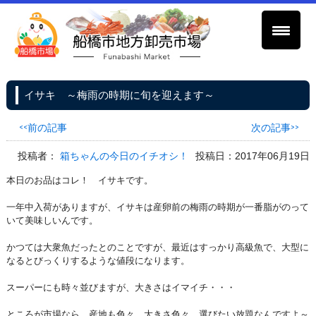
イサキ ～梅雨の時期に旬を迎えます～
<<前の記事
次の記事>>
投稿者：
箱ちゃんの今日のイチオシ！
投稿日：2017年06月19日
本日のお品はコレ！ イサキです。
一年中入荷がありますが、イサキは産卵前の梅雨の時期が一番脂がのって
いて美味しいんです。
かつては大衆魚だったとのことですが、最近はすっかり高級魚で、大型に
なるとびっくりするような値段になります。
スーパーにも時々並びますが、大きさはイマイチ・・・
ところが市場なら、産地も色々、大きさ色々、選びたい放題なんですよ～