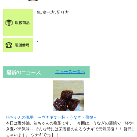
魚,食べ方,切り方
-
ニュース一覧へ
箱ちゃんの晩酌 ～ウナギで一杯・うなぎ・蒲焼～
本日は番外編、箱ちゃんの晩酌です。 今回は、うなぎの蒲焼で一杯やり
き夏バテ気味～ そんな時には栄養価のあるウナギで元気回復！！ 贅沢に
ちゃいます。 ウナギで元 […]