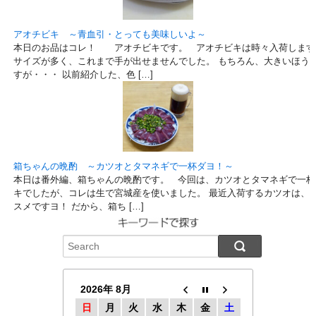
アオチビキ ～青血引・とっても美味しいよ～
本日のお品はコレ！ アオチビキです。 アオチビキは時々入荷します
サイズが多く、これまで手が出せませんでした。 もちろん、大きいほう
すが・・・ 以前紹介した、色 […]
箱ちゃんの晩酌 ～カツオとタマネギで一杯ダヨ！～
本日は番外編、箱ちゃんの晩酌です。 今回は、カツオとタマネギで一杯
キでしたが、コレは生で宮城産を使いました。 最近入荷するカツオは、
スメですヨ！ だから、箱ち […]
2026年 8月
日
月
火
水
木
金
土