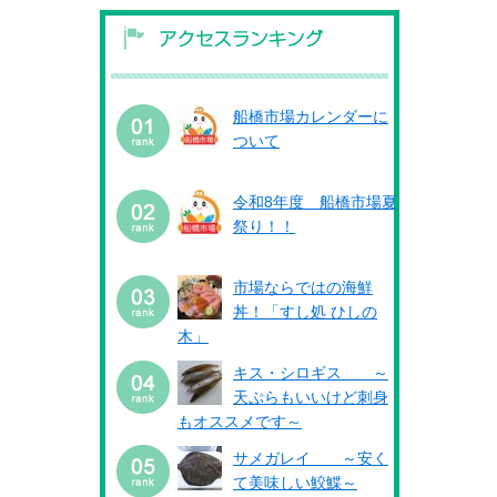
船橋市場カレンダーに
ついて
令和8年度 船橋市場夏
祭り！！
市場ならではの海鮮
丼！「すし処 ひしの
木」
キス・シロギス ～
天ぷらもいいけど刺身
もオススメです～
サメガレイ ～安く
て美味しい鮫鰈～