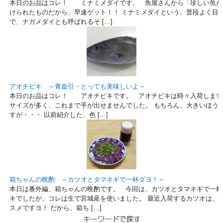
本日のお品はコレ！ ミナミメダイです。 魚屋さんから「珍しい魚が
けられたものだから、早速ゲット！！ ミナミメダイという、普段よく目
で、ナガメダイとも呼ばれるそ […]
アオチビキ ～青血引・とっても美味しいよ～
本日のお品はコレ！ アオチビキです。 アオチビキは時々入荷します
サイズが多く、これまで手が出せませんでした。 もちろん、大きいほう
すが・・・ 以前紹介した、色 […]
箱ちゃんの晩酌 ～カツオとタマネギで一杯ダヨ！～
本日は番外編、箱ちゃんの晩酌です。 今回は、カツオとタマネギで一杯
キでしたが、コレは生で宮城産を使いました。 最近入荷するカツオは、
スメですヨ！ だから、箱ち […]