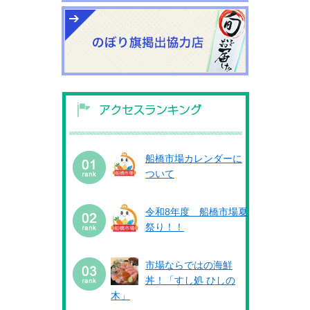
船橋市場カレンダーに
ついて
令和8年度 船橋市場夏
祭り！！
市場ならではの海鮮
丼！「すし処 ひしの
木」