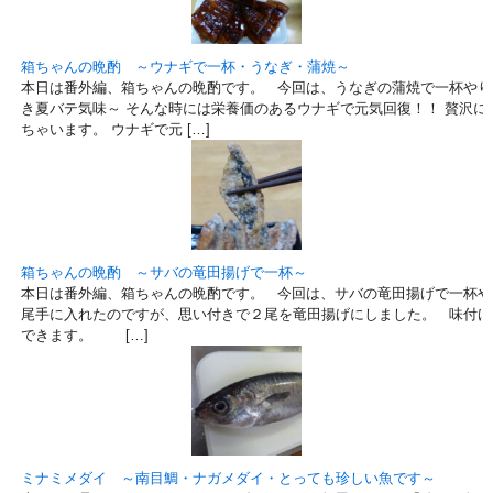
箱ちゃんの晩酌 ～ウナギで一杯・うなぎ・蒲焼～
本日は番外編、箱ちゃんの晩酌です。 今回は、うなぎの蒲焼で一杯やり
き夏バテ気味～ そんな時には栄養価のあるウナギで元気回復！！ 贅沢に
ちゃいます。 ウナギで元 […]
箱ちゃんの晩酌 ～サバの竜田揚げで一杯～
本日は番外編、箱ちゃんの晩酌です。 今回は、サバの竜田揚げで一杯や
尾手に入れたのですが、思い付きで２尾を竜田揚げにしました。 味付け
できます。 […]
ミナミメダイ ～南目鯛・ナガメダイ・とっても珍しい魚です～