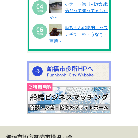
ボラ ～実は刺身が絶
品だって知ってました
か～
箱ちゃんの晩酌 ～ウ
ナギで一杯・うなぎ・
蒲焼～
船橋市地方卸売市場協力会