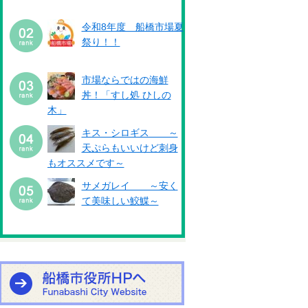
令和8年度 船橋市場夏
祭り！！
市場ならではの海鮮
丼！「すし処 ひしの
木」
キス・シロギス ～
天ぷらもいいけど刺身
もオススメです～
サメガレイ ～安く
て美味しい鮫鰈～