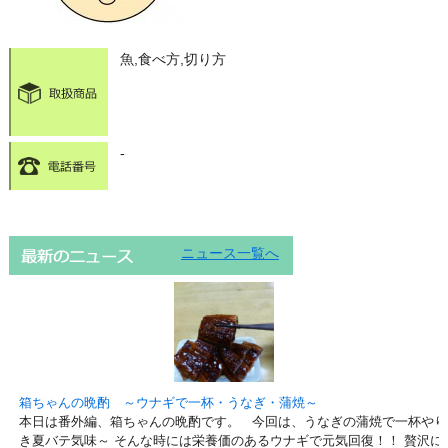
魚,食べ方,切り方
-
ニュース一覧へ
箱ちゃんの晩酌 ～ウナギで一杯・うなぎ・蒲焼～
本日は番外編、箱ちゃんの晩酌です。 今回は、うなぎの蒲焼で一杯やり
き夏バテ気味～ そんな時には栄養価のあるウナギで元気回復！！ 贅沢に