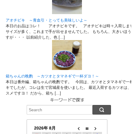
アオチビキ ～青血引・とっても美味しいよ～
本日のお品はコレ！ アオチビキです。 アオチビキは時々入荷します
サイズが多く、これまで手が出せませんでした。 もちろん、大きいほう
すが・・・ 以前紹介した、色 […]
箱ちゃんの晩酌 ～カツオとタマネギで一杯ダヨ！～
本日は番外編、箱ちゃんの晩酌です。 今回は、カツオとタマネギで一杯
キでしたが、コレは生で宮城産を使いました。 最近入荷するカツオは、
スメですヨ！ だから、箱ち […]
2026年 8月