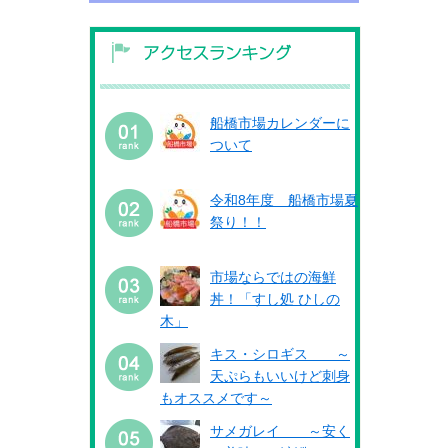
船橋市場カレンダーに
ついて
令和8年度 船橋市場夏
祭り！！
市場ならではの海鮮
丼！「すし処 ひしの
木」
キス・シロギス ～
天ぷらもいいけど刺身
もオススメです～
サメガレイ ～安く