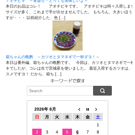
アオチビキ ～青血引・とっても美味しいよ～
本日のお品はコレ！ アオチビキです。 アオチビキは時々入荷します
サイズが多く、これまで手が出せませんでした。 もちろん、大きいほう
すが・・・ 以前紹介した、色 […]
箱ちゃんの晩酌 ～カツオとタマネギで一杯ダヨ！～
本日は番外編、箱ちゃんの晩酌です。 今回は、カツオとタマネギで一杯
キでしたが、コレは生で宮城産を使いました。 最近入荷するカツオは、
スメですヨ！ だから、箱ち […]
2026年 8月
日
月
火
水
木
金
土
1
2
3
4
5
6
7
8