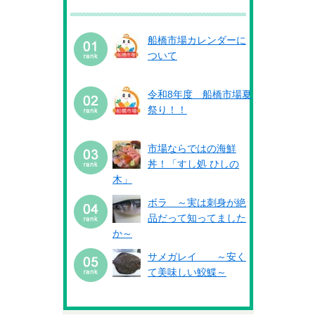
船橋市場カレンダーに
ついて
令和8年度 船橋市場夏
祭り！！
市場ならではの海鮮
丼！「すし処 ひしの
木」
ボラ ～実は刺身が絶
品だって知ってました
か～
サメガレイ ～安く
て美味しい鮫鰈～