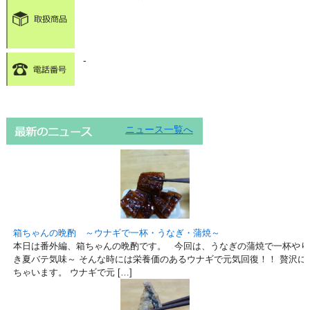
-
ニュース一覧へ
箱ちゃんの晩酌 ～ウナギで一杯・うなぎ・蒲焼～
本日は番外編、箱ちゃんの晩酌です。 今回は、うなぎの蒲焼で一杯やり
き夏バテ気味～ そんな時には栄養価のあるウナギで元気回復！！ 贅沢に
ちゃいます。 ウナギで元 […]