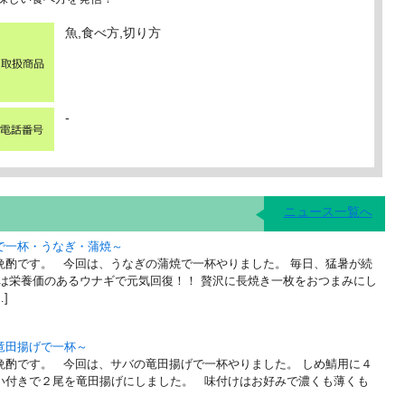
魚,食べ方,切り方
-
ニュース一覧へ
で一杯・うなぎ・蒲焼～
晩酌です。 今回は、うなぎの蒲焼で一杯やりました。 毎日、猛暑が続
には栄養価のあるウナギで元気回復！！ 贅沢に長焼き一枚をおつまみにし
]
竜田揚げで一杯～
晩酌です。 今回は、サバの竜田揚げで一杯やりました。 しめ鯖用に４
い付きで２尾を竜田揚げにしました。 味付けはお好みで濃くも薄くも