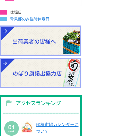
休場日
青果部のみ臨時休場日
船橋市場カレンダーに
ついて