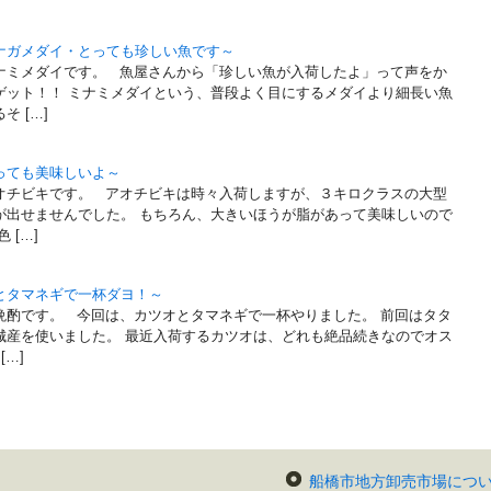
ナガメダイ・とっても珍しい魚です～
ミメダイです。 魚屋さんから「珍しい魚が入荷したよ」って声をか
ゲット！！ ミナミメダイという、普段よく目にするメダイより細長い魚
 […]
っても美味しいよ～
チビキです。 アオチビキは時々入荷しますが、３キロクラスの大型
が出せませんでした。 もちろん、大きいほうが脂があって美味しいので
 […]
とタマネギで一杯ダヨ！～
晩酌です。 今回は、カツオとタマネギで一杯やりました。 前回はタタ
城産を使いました。 最近入荷するカツオは、どれも絶品続きなのでオス
…]
船橋市地方卸売市場につ