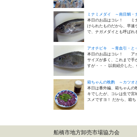
ミナミメダイ ～南目鯛・
本日のお品はコレ！ ミナ
けられたものだから、早速
で、ナガメダイとも呼ばれるそ
アオチビキ ～青血引・と
本日のお品はコレ！ アオ
サイズが多く、これまで手
すが・・・ 以前紹介した、色
箱ちゃんの晩酌 ～カツオ
本日は番外編、箱ちゃんの
キでしたが、コレは生で宮
スメですヨ！ だから、箱ち [
船橋市地方卸売市場協力会