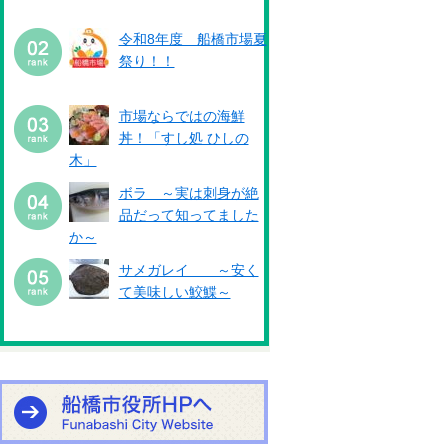
令和8年度 船橋市場夏
祭り！！
市場ならではの海鮮
丼！「すし処 ひしの
木」
ボラ ～実は刺身が絶
品だって知ってました
か～
サメガレイ ～安く
て美味しい鮫鰈～