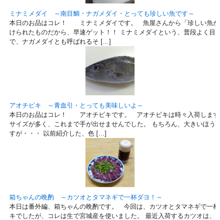
ミナミメダイ ～南目鯛・ナガメダイ・とっても珍しい魚です～
本日のお品はコレ！ ミナミメダイです。 魚屋さんから「珍しい魚が
けられたものだから、早速ゲット！！ ミナミメダイという、普段よく目
で、ナガメダイとも呼ばれるそ […]
アオチビキ ～青血引・とっても美味しいよ～
本日のお品はコレ！ アオチビキです。 アオチビキは時々入荷します
サイズが多く、これまで手が出せませんでした。 もちろん、大きいほう
すが・・・ 以前紹介した、色 […]
箱ちゃんの晩酌 ～カツオとタマネギで一杯ダヨ！～
本日は番外編、箱ちゃんの晩酌です。 今回は、カツオとタマネギで一杯
キでしたが、コレは生で宮城産を使いました。 最近入荷するカツオは、