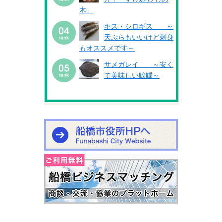
木」
キス・シロギス ～
天ぷらもいいけど刺身
もオススメです～
サメガレイ ～安く
て美味しい鮫鰈～