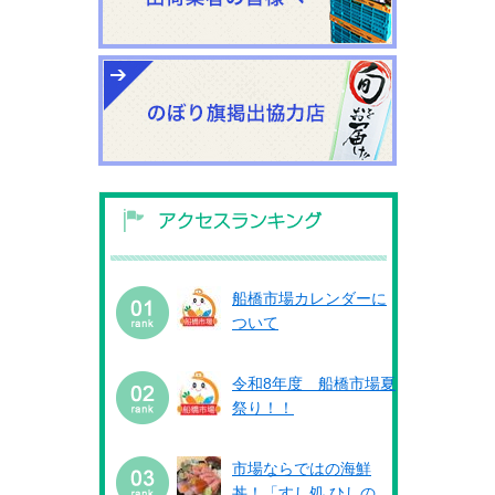
船橋市場カレンダーに
ついて
令和8年度 船橋市場夏
祭り！！
市場ならではの海鮮
丼！「すし処 ひしの