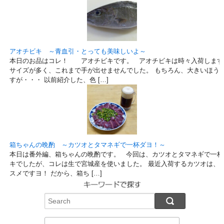
アオチビキ ～青血引・とっても美味しいよ～
本日のお品はコレ！ アオチビキです。 アオチビキは時々入荷します
サイズが多く、これまで手が出せませんでした。 もちろん、大きいほう
すが・・・ 以前紹介した、色 […]
箱ちゃんの晩酌 ～カツオとタマネギで一杯ダヨ！～
本日は番外編、箱ちゃんの晩酌です。 今回は、カツオとタマネギで一杯
キでしたが、コレは生で宮城産を使いました。 最近入荷するカツオは、
スメですヨ！ だから、箱ち […]