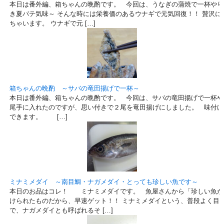
本日は番外編、箱ちゃんの晩酌です。 今回は、うなぎの蒲焼で一杯やり
き夏バテ気味～ そんな時には栄養価のあるウナギで元気回復！！ 贅沢に
ちゃいます。 ウナギで元 […]
箱ちゃんの晩酌 ～サバの竜田揚げで一杯～
本日は番外編、箱ちゃんの晩酌です。 今回は、サバの竜田揚げで一杯や
尾手に入れたのですが、思い付きで２尾を竜田揚げにしました。 味付け
できます。 […]
ミナミメダイ ～南目鯛・ナガメダイ・とっても珍しい魚です～
本日のお品はコレ！ ミナミメダイです。 魚屋さんから「珍しい魚が
けられたものだから、早速ゲット！！ ミナミメダイという、普段よく目
で、ナガメダイとも呼ばれるそ […]