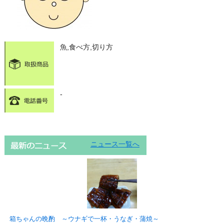
魚,食べ方,切り方
-
ニュース一覧へ
箱ちゃんの晩酌 ～ウナギで一杯・うなぎ・蒲焼～