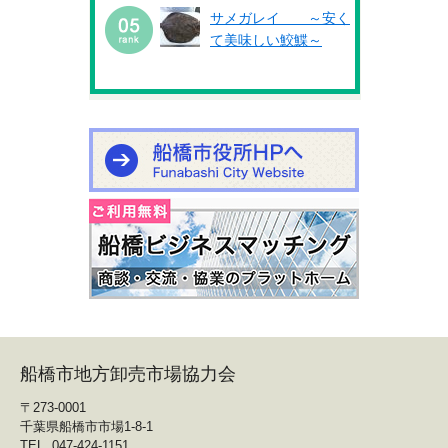
サメガレイ ～安く
て美味しい鮫鰈～
船橋市地方卸売市場協力会
〒273-0001
千葉県船橋市市場1-8-1
TEL. 047-424-1151