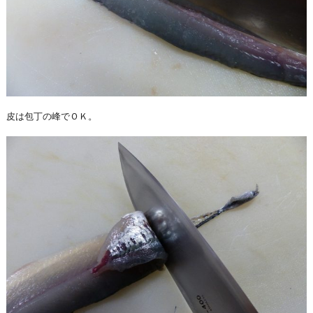
皮は包丁の峰でＯＫ。