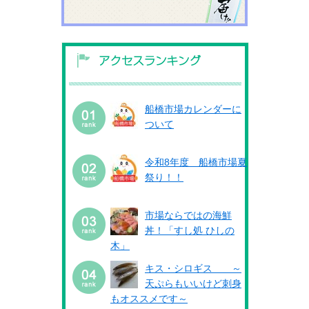
船橋市場カレンダーに
ついて
令和8年度 船橋市場夏
祭り！！
市場ならではの海鮮
丼！「すし処 ひしの
木」
キス・シロギス ～
天ぷらもいいけど刺身
もオススメです～