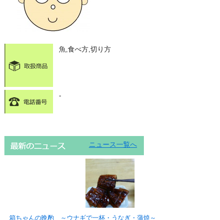
魚,食べ方,切り方
-
ニュース一覧へ
箱ちゃんの晩酌 ～ウナギで一杯・うなぎ・蒲焼～