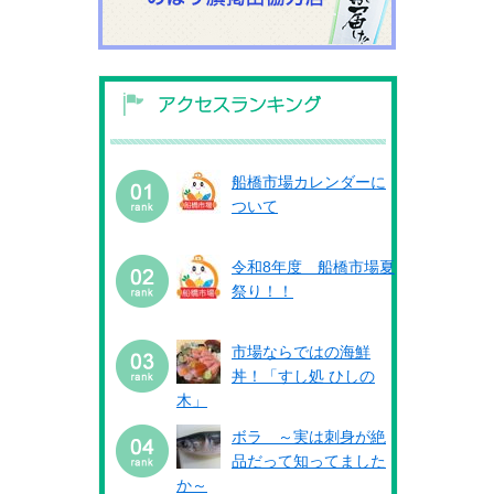
船橋市場カレンダーに
ついて
令和8年度 船橋市場夏
祭り！！
市場ならではの海鮮
丼！「すし処 ひしの
木」
ボラ ～実は刺身が絶
品だって知ってました
か～