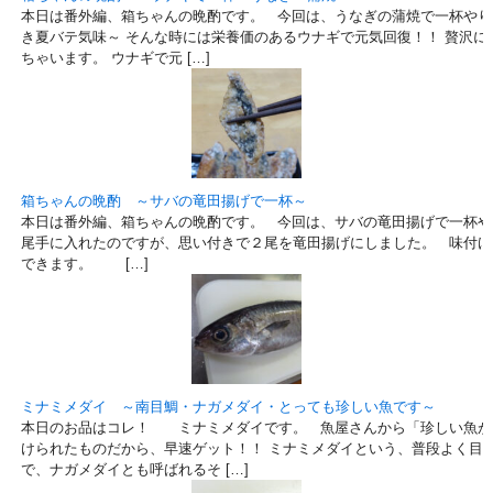
本日は番外編、箱ちゃんの晩酌です。 今回は、うなぎの蒲焼で一杯やり
き夏バテ気味～ そんな時には栄養価のあるウナギで元気回復！！ 贅沢に
ちゃいます。 ウナギで元 […]
箱ちゃんの晩酌 ～サバの竜田揚げで一杯～
本日は番外編、箱ちゃんの晩酌です。 今回は、サバの竜田揚げで一杯や
尾手に入れたのですが、思い付きで２尾を竜田揚げにしました。 味付け
できます。 […]
ミナミメダイ ～南目鯛・ナガメダイ・とっても珍しい魚です～
本日のお品はコレ！ ミナミメダイです。 魚屋さんから「珍しい魚が
けられたものだから、早速ゲット！！ ミナミメダイという、普段よく目
で、ナガメダイとも呼ばれるそ […]