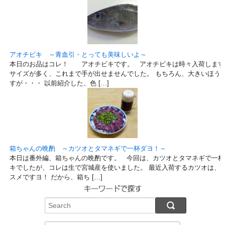
アオチビキ ～青血引・とっても美味しいよ～
本日のお品はコレ！ アオチビキです。 アオチビキは時々入荷します
サイズが多く、これまで手が出せませんでした。 もちろん、大きいほう
すが・・・ 以前紹介した、色 […]
箱ちゃんの晩酌 ～カツオとタマネギで一杯ダヨ！～
本日は番外編、箱ちゃんの晩酌です。 今回は、カツオとタマネギで一杯
キでしたが、コレは生で宮城産を使いました。 最近入荷するカツオは、
スメですヨ！ だから、箱ち […]