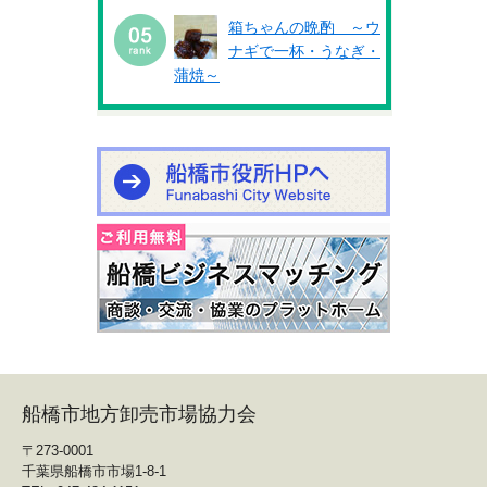
箱ちゃんの晩酌 ～ウ
ナギで一杯・うなぎ・
蒲焼～
船橋市地方卸売市場協力会
〒273-0001
千葉県船橋市市場1-8-1