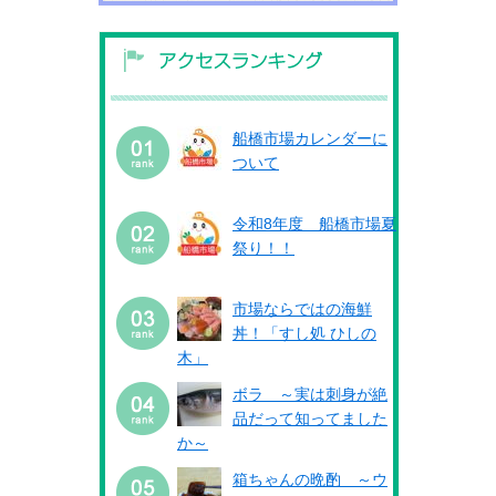
船橋市場カレンダーに
ついて
令和8年度 船橋市場夏
祭り！！
市場ならではの海鮮
丼！「すし処 ひしの
木」
ボラ ～実は刺身が絶
品だって知ってました
か～
箱ちゃんの晩酌 ～ウ