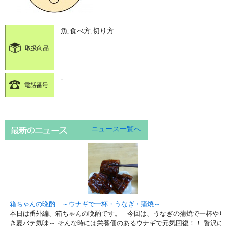
魚,食べ方,切り方
-
ニュース一覧へ
箱ちゃんの晩酌 ～ウナギで一杯・うなぎ・蒲焼～
本日は番外編、箱ちゃんの晩酌です。 今回は、うなぎの蒲焼で一杯やり
き夏バテ気味～ そんな時には栄養価のあるウナギで元気回復！！ 贅沢に