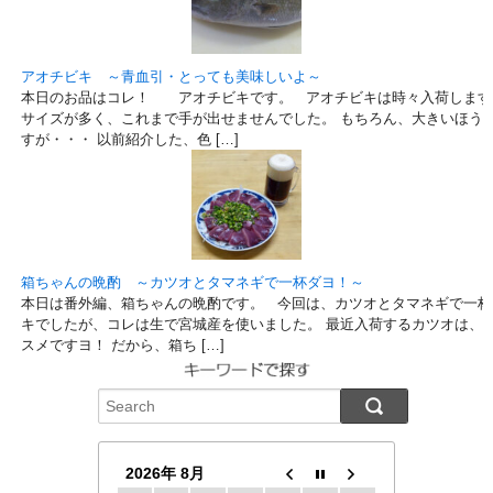
アオチビキ ～青血引・とっても美味しいよ～
本日のお品はコレ！ アオチビキです。 アオチビキは時々入荷します
サイズが多く、これまで手が出せませんでした。 もちろん、大きいほう
すが・・・ 以前紹介した、色 […]
箱ちゃんの晩酌 ～カツオとタマネギで一杯ダヨ！～
本日は番外編、箱ちゃんの晩酌です。 今回は、カツオとタマネギで一杯
キでしたが、コレは生で宮城産を使いました。 最近入荷するカツオは、
スメですヨ！ だから、箱ち […]
2026年 8月