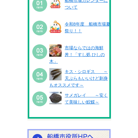
船橋市場カレンダーに
ついて
令和8年度 船橋市場夏
祭り！！
市場ならではの海鮮
丼！「すし処 ひしの
木」
キス・シロギス ～
天ぷらもいいけど刺身
もオススメです～
サメガレイ ～安く
て美味しい鮫鰈～