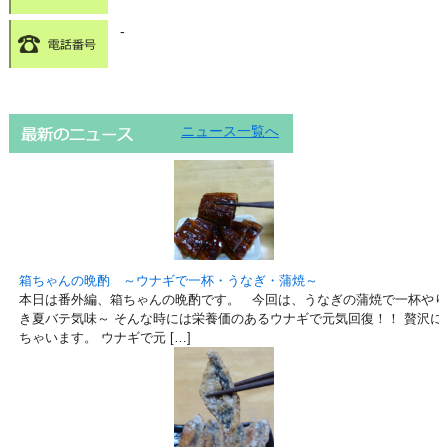
-
ニュース一覧へ
箱ちゃんの晩酌 ～ウナギで一杯・うなぎ・蒲焼～
本日は番外編、箱ちゃんの晩酌です。 今回は、うなぎの蒲焼で一杯やり
き夏バテ気味～ そんな時には栄養価のあるウナギで元気回復！！ 贅沢に
ちゃいます。 ウナギで元 […]