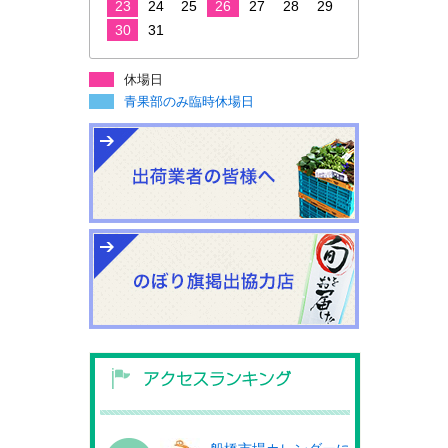
23
24
25
26
27
28
29
30
31
休場日
青果部のみ臨時休場日