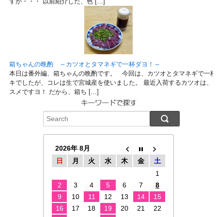
すが・・・ 以前紹介した、色 […]
箱ちゃんの晩酌 ～カツオとタマネギで一杯ダヨ！～
本日は番外編、箱ちゃんの晩酌です。 今回は、カツオとタマネギで一杯
キでしたが、コレは生で宮城産を使いました。 最近入荷するカツオは、
スメですヨ！ だから、箱ち […]
2026年 8月
日
月
火
水
木
金
土
1
2
3
4
5
6
7
8
9
10
11
12
13
14
15
16
17
18
19
20
21
22