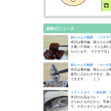
箱ちゃんの晩酌 ～ウナギ
本日は番外編、箱ちゃんの
き夏バテ気味～ そんな時
ちゃいます。 ウナギで元 […
箱ちゃんの晩酌 ～サバの
本日は番外編、箱ちゃんの
尾手に入れたのですが、思
できます。 […]
ミナミメダイ ～南目鯛・
本日のお品はコレ！ ミナ
けられたものだから、早速
で、ナガメダイとも呼ばれるそ