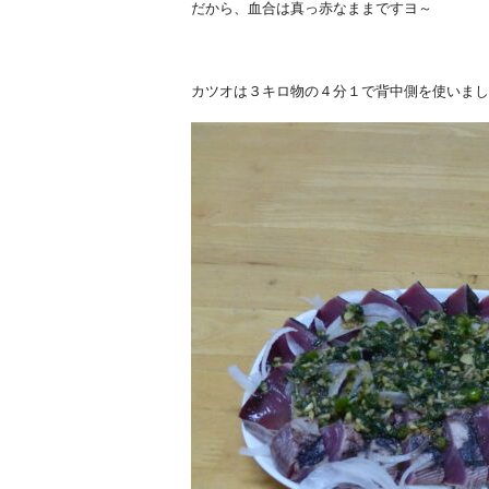
だから、血合は真っ赤なままですヨ～
カツオは３キロ物の４分１で背中側を使いまし