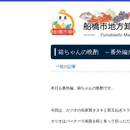
箱ちゃんの晩酌 ～番外編
<<前の記事
本日も番外編、箱ちゃんの晩酌です。
今回は、カツオの自家製タタキと新玉ねぎスラ
カツオはバーナーで表面を軽く炙って切っただ