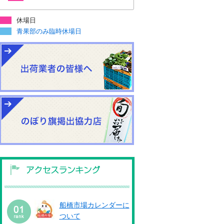
休場日
青果部のみ臨時休場日
船橋市場カレンダーに
ついて