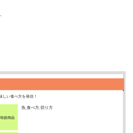
。
味しい食べ方を発信！
魚,食べ方,切り方