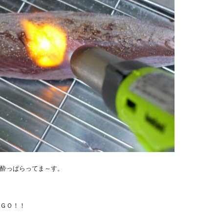
酔っぱらってま～す。
ＧＯ！！