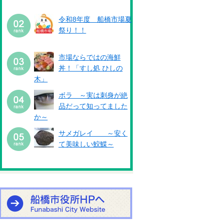
令和8年度 船橋市場夏
祭り！！
市場ならではの海鮮
丼！「すし処 ひしの
木」
ボラ ～実は刺身が絶
品だって知ってました
か～
サメガレイ ～安く
て美味しい鮫鰈～