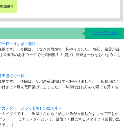
-
ニュース一覧へ
で一杯・うなぎ・蒲焼～
晩酌です。 今回は、うなぎの蒲焼で一杯やりました。 毎日、猛暑が続
には栄養価のあるウナギで元気回復！！ 贅沢に長焼き一枚をおつまみにし
]
竜田揚げで一杯～
晩酌です。 今回は、サバの竜田揚げで一杯やりました。 しめ鯖用に４
い付きで２尾を竜田揚げにしました。 味付けはお好みで濃くも薄くも
ナガメダイ・とっても珍しい魚です～
ミメダイです。 魚屋さんから「珍しい魚が入荷したよ」って声をか
ゲット！！ ミナミメダイという、普段よく目にするメダイより細長い魚
 […]