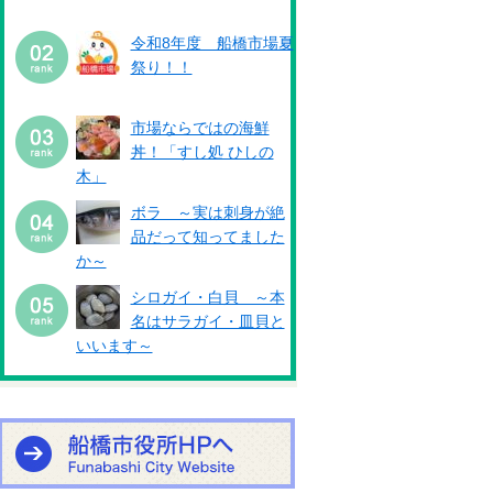
令和8年度 船橋市場夏
祭り！！
市場ならではの海鮮
丼！「すし処 ひしの
木」
ボラ ～実は刺身が絶
品だって知ってました
か～
シロガイ・白貝 ～本
名はサラガイ・皿貝と
いいます～