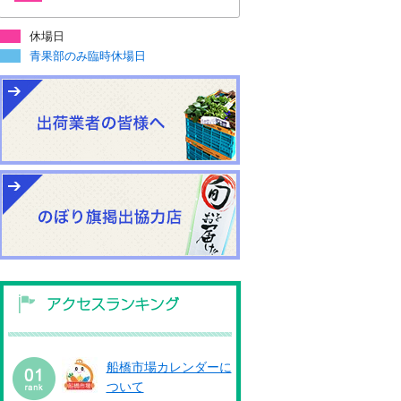
休場日
青果部のみ臨時休場日
船橋市場カレンダーに
ついて