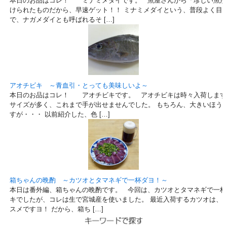
本日のお品はコレ！ ミナミメダイです。 魚屋さんから「珍しい魚が
けられたものだから、早速ゲット！！ ミナミメダイという、普段よく目
で、ナガメダイとも呼ばれるそ […]
アオチビキ ～青血引・とっても美味しいよ～
本日のお品はコレ！ アオチビキです。 アオチビキは時々入荷します
サイズが多く、これまで手が出せませんでした。 もちろん、大きいほう
すが・・・ 以前紹介した、色 […]
箱ちゃんの晩酌 ～カツオとタマネギで一杯ダヨ！～
本日は番外編、箱ちゃんの晩酌です。 今回は、カツオとタマネギで一杯
キでしたが、コレは生で宮城産を使いました。 最近入荷するカツオは、
スメですヨ！ だから、箱ち […]