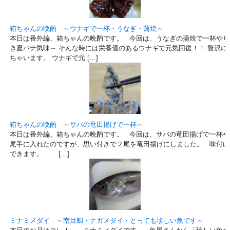
箱ちゃんの晩酌 ～ウナギで一杯・うなぎ・蒲焼～
本日は番外編、箱ちゃんの晩酌です。 今回は、うなぎの蒲焼で一杯やり
き夏バテ気味～ そんな時には栄養価のあるウナギで元気回復！！ 贅沢に
ちゃいます。 ウナギで元 […]
箱ちゃんの晩酌 ～サバの竜田揚げで一杯～
本日は番外編、箱ちゃんの晩酌です。 今回は、サバの竜田揚げで一杯や
尾手に入れたのですが、思い付きで２尾を竜田揚げにしました。 味付け
できます。 […]
ミナミメダイ ～南目鯛・ナガメダイ・とっても珍しい魚です～