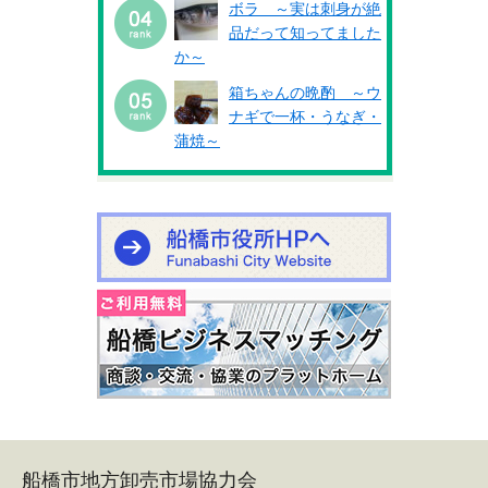
ボラ ～実は刺身が絶
品だって知ってました
か～
箱ちゃんの晩酌 ～ウ
ナギで一杯・うなぎ・
蒲焼～
船橋市地方卸売市場協力会