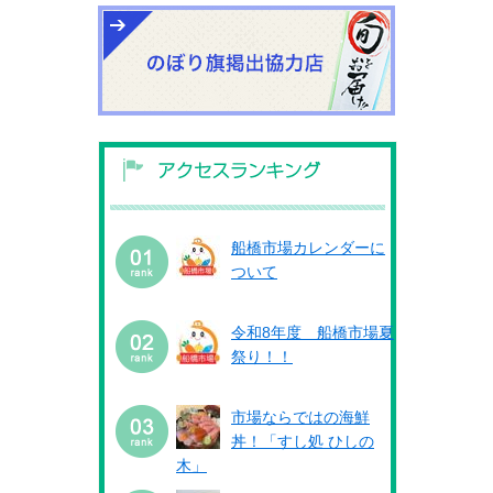
船橋市場カレンダーに
ついて
令和8年度 船橋市場夏
祭り！！
市場ならではの海鮮
丼！「すし処 ひしの
木」