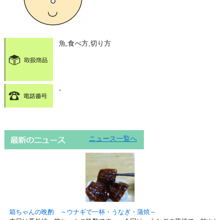
魚,食べ方,切り方
-
ニュース一覧へ
箱ちゃんの晩酌 ～ウナギで一杯・うなぎ・蒲焼～