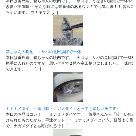
本日は番外編、箱ちゃんの晩酌です。 今回は、うなぎの蒲焼で一杯やり
き夏バテ気味～ そんな時には栄養価のあるウナギで元気回復！！ 贅沢に
ちゃいます。 ウナギで元 […]
箱ちゃんの晩酌 ～サバの竜田揚げで一杯～
本日は番外編、箱ちゃんの晩酌です。 今回は、サバの竜田揚げで一杯や
尾手に入れたのですが、思い付きで２尾を竜田揚げにしました。 味付け
できます。 […]
ミナミメダイ ～南目鯛・ナガメダイ・とっても珍しい魚です～
本日のお品はコレ！ ミナミメダイです。 魚屋さんから「珍しい魚が
けられたものだから、早速ゲット！！ ミナミメダイという、普段よく目
で、ナガメダイとも呼ばれるそ […]