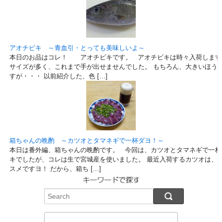
アオチビキ ～青血引・とっても美味しいよ～
本日のお品はコレ！ アオチビキです。 アオチビキは時々入荷します
サイズが多く、これまで手が出せませんでした。 もちろん、大きいほう
すが・・・ 以前紹介した、色 […]
箱ちゃんの晩酌 ～カツオとタマネギで一杯ダヨ！～
本日は番外編、箱ちゃんの晩酌です。 今回は、カツオとタマネギで一杯
キでしたが、コレは生で宮城産を使いました。 最近入荷するカツオは、
スメですヨ！ だから、箱ち […]