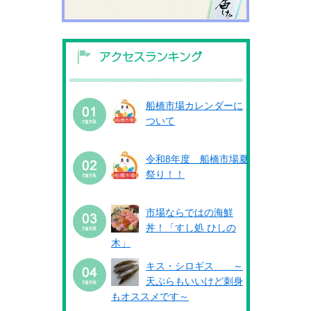
船橋市場カレンダーに
ついて
令和8年度 船橋市場夏
祭り！！
市場ならではの海鮮
丼！「すし処 ひしの
木」
キス・シロギス ～
天ぷらもいいけど刺身
もオススメです～