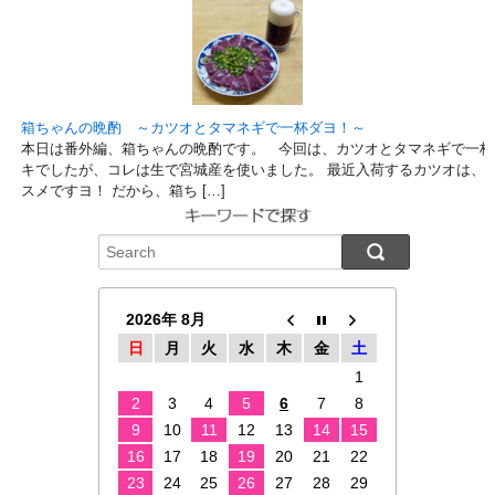
箱ちゃんの晩酌 ～カツオとタマネギで一杯ダヨ！～
本日は番外編、箱ちゃんの晩酌です。 今回は、カツオとタマネギで一杯
キでしたが、コレは生で宮城産を使いました。 最近入荷するカツオは、
スメですヨ！ だから、箱ち […]
2026年 8月
日
月
火
水
木
金
土
1
2
3
4
5
6
7
8
9
10
11
12
13
14
15
16
17
18
19
20
21
22
23
24
25
26
27
28
29