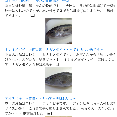
箱ちゃんの晩酌 ～サバの竜田揚げで一杯～
本日は番外編、箱ちゃんの晩酌です。 今回は、サバの竜田揚げで一杯や
尾手に入れたのですが、思い付きで２尾を竜田揚げにしました。 味付け
できます。 […]
ミナミメダイ ～南目鯛・ナガメダイ・とっても珍しい魚です～
本日のお品はコレ！ ミナミメダイです。 魚屋さんから「珍しい魚が
けられたものだから、早速ゲット！！ ミナミメダイという、普段よく目
で、ナガメダイとも呼ばれるそ […]
アオチビキ ～青血引・とっても美味しいよ～
本日のお品はコレ！ アオチビキです。 アオチビキは時々入荷します
サイズが多く、これまで手が出せませんでした。 もちろん、大きいほう
すが・・・ 以前紹介した、色 […]