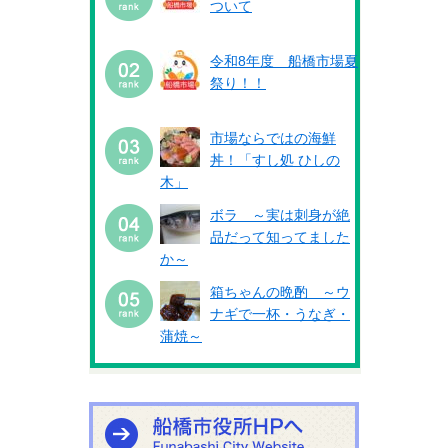
ついて
令和8年度 船橋市場夏
祭り！！
市場ならではの海鮮
丼！「すし処 ひしの
木」
ボラ ～実は刺身が絶
品だって知ってました
か～
箱ちゃんの晩酌 ～ウ
ナギで一杯・うなぎ・
蒲焼～