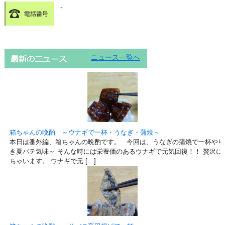
-
ニュース一覧へ
箱ちゃんの晩酌 ～ウナギで一杯・うなぎ・蒲焼～
本日は番外編、箱ちゃんの晩酌です。 今回は、うなぎの蒲焼で一杯やり
き夏バテ気味～ そんな時には栄養価のあるウナギで元気回復！！ 贅沢に
ちゃいます。 ウナギで元 […]