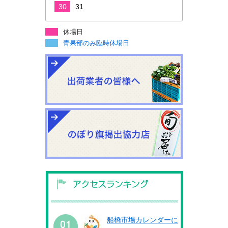
30
31
休場日
青果部のみ臨時休場日
船橋市場カレンダーに